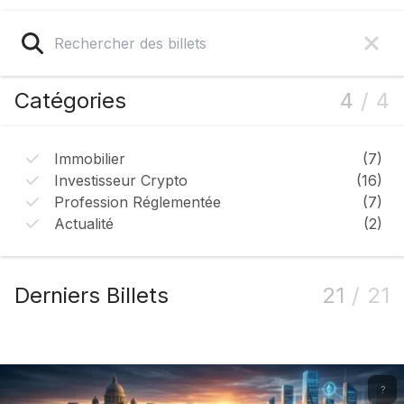
Catégories
4
/
4
Immobilier
(
7
)
Investisseur Crypto
(
16
)
Profession Réglementée
(
7
)
Actualité
(
2
)
Derniers Billets
21
/
21
?