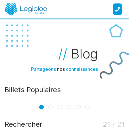
//
Blog
FR
Partageons
nos
connaissances
Billets Populaires
DAC8 et crypto : ce qui change en 2026
22/05/2026
Rechercher
21
/
21