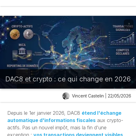
?
DAC8 et crypto : ce qui change en 2026
Vincent Castelin
|
22/05/2026
Depuis le 1er janvier 2026, DAC8
étend l'échange
automatique d'informations fiscales
aux crypto-
actifs. Pas un nouvel impôt, mais la fin d'une
exception :
vos transactions deviennent visibles