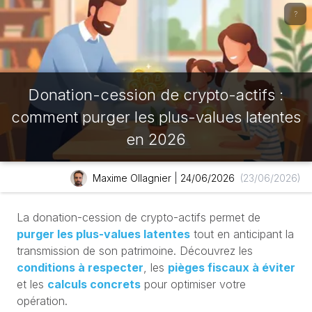
?
Donation-cession de crypto-actifs :
comment purger les plus-values latentes
en 2026
Maxime Ollagnier
|
24/06/2026
(23/06/2026)
La donation-cession de crypto-actifs permet de
purger les plus-values latentes
tout en anticipant la
transmission de son patrimoine. Découvrez les
conditions à respecter
, les
pièges fiscaux à éviter
et les
calculs concrets
pour optimiser votre
opération.