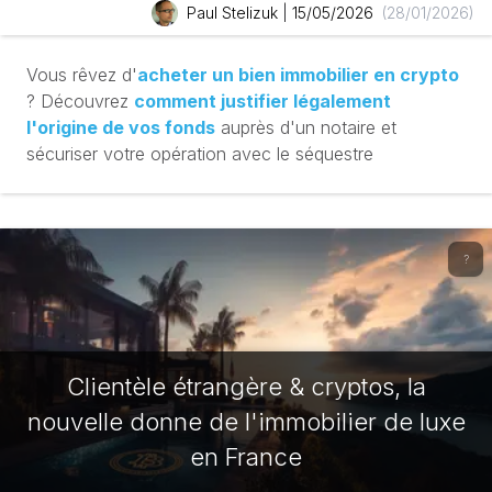
Paul Stelizuk
|
15/05/2026
(28/01/2026)
Vous rêvez d'
acheter un bien immobilier en crypto
? Découvrez
comment justifier légalement
l'origine de vos fonds
auprès d'un notaire et
sécuriser votre opération avec le séquestre
?
Clientèle étrangère & cryptos, la
nouvelle donne de l'immobilier de luxe
en France